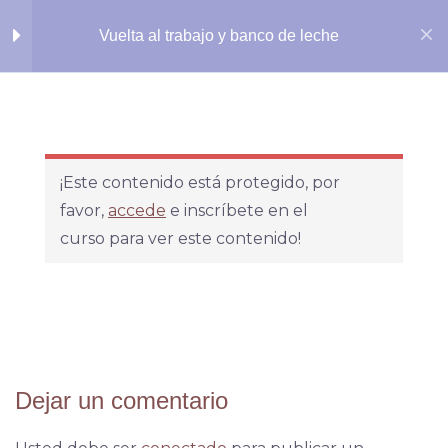
Vuelta al trabajo y banco de leche
Taller Interactivo
¡Este contenido está protegido, por
Nuestras Sedes
favor,
accede
e inscríbete en el
Clase en video -
Sede Constitución
curso para ver este contenido!
Vuelta al trabajo
Av Constitución 4619, Mar del Plata.
Sede Macrocentro
Material
La Rioja 2512, segundo piso, Mar del Plata.
Complementario
Dejar un comentario
Teléfono
Descarga de